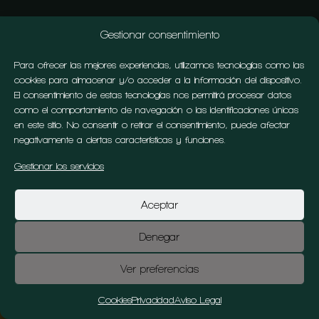
Gestionar consentimiento
Política de cookies
I
Aviso Legal
I
Política de
privacidad
Para ofrecer las mejores experiencias, utilizamos tecnologías como las
cookies para almacenar y/o acceder a la información del dispositivo.
El consentimiento de estas tecnologías nos permitirá procesar datos
Promueve: Desarrollos Inmobiliarios Somosaguas
como el comportamiento de navegación o las identificaciones únicas
S.L.
en este sitio. No consentir o retirar el consentimiento, puede afectar
Gestiona: Global Dos Management S.L.
negativamente a ciertas características y funciones.
www.globaldos.es
Gestionar los servicios
Aceptar
Denegar
Colonia Flandes – Las Rozas de Madrid
Ver preferencias
Cookies
Privacidad
Aviso Legal